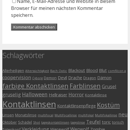
Name, E-Mail-Adresse und Website in diesem
Browser für meinen nächsten Kommentar
speichern.
Schlagwörter
Blackout
Blood
Blut
Allerheiligen
Alterssichtigkeit
Bach Optic
comfilcon a
coopervision
Devil
Drache
Dämon
Demon
Dragon
Cyborg
farbige Kontaktlinsen
Farblinsen
Grusel
Halloween
gruselig
Horror
Hellraiser
Kontaktlinse
Kontaktlinsen
Kostüm
Kontaktlinsenpflege
neu
Linsen
Monatslinse
multifocal
Multifocallinse
multifokal
Multifokallinse
Teufel
toric
Oktober
Schädel
torisch
Shot
tageskontaktlinsen
tageslinse
Verkleidung
Werwolf
Werewolf
Zombie
Totenkopf