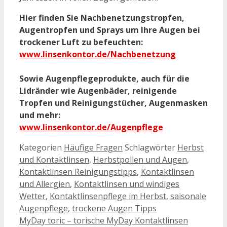
Hier finden Sie Nachbenetzungstropfen,
Augentropfen und Sprays um Ihre Augen bei
trockener Luft zu befeuchten:
www.linsenkontor.de/Nachbenetzung
Sowie Augenpflegeprodukte, auch für die
Lidränder wie Augenbäder, reinigende
Tropfen und Reinigungstücher, Augenmasken
und mehr:
www.linsenkontor.de/Augenpflege
Kategorien
Häufige Fragen
Schlagwörter
Herbst
und Kontaktlinsen
,
Herbstpollen und Augen
,
Kontaktlinsen Reinigungstipps
,
Kontaktlinsen
und Allergien
,
Kontaktlinsen und windiges
Wetter
,
Kontaktlinsenpflege im Herbst
,
saisonale
Augenpflege
,
trockene Augen Tipps
MyDay toric – torische MyDay Kontaktlinsen