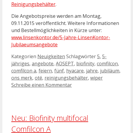
Reinigungsbehälter
.
Die Angebotspreise werden am Montag,
09.11.2015 veröffentlicht. Weitere Informationen
und Bestellmöglichkeiten in Kürze unter:
www.linsenkontor.de/5-Jahre-LinsenKontor-
Jubilaeumsangebote
Kategorien
Neuigkeiten
Schlagwörter
5
,
5-
jähriges
,
angebote
,
AOSEPT
,
biofinity
,
comfilcon
,
comfilcon a
,
feiern
,
fünf
,
hyacare
,
jahre
,
jubiläum
,
ons merk
,
oté
,
reinigungsbehälter
,
wiper
Schreibe einen Kommentar
Neu: Biofinity multifocal
Comfilcon A