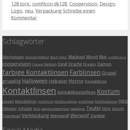
128 toric
,
comfilcon dk128
,
Coopervison
,
Design
,
Logo
,
neu
,
Verpackung
Schreibe einen
Kommentar
Schlagwörter
Blackout
Blood
Blut
Allerheiligen
Alterssichtigkeit
Bach Optic
comfilcon a
coopervision
Devil
Drache
Dämon
Demon
Dragon
Cyborg
farbige Kontaktlinsen
Farblinsen
Grusel
Halloween
gruselig
Horror
Hellraiser
Kontaktlinse
Kontaktlinsen
Kostüm
Kontaktlinsenpflege
neu
Linsen
Monatslinse
multifocal
Multifocallinse
multifokal
Multifokallinse
Teufel
toric
Oktober
Schädel
torisch
Shot
tageskontaktlinsen
tageslinse
Verkleidung
Werwolf
Werewolf
Zombie
Totenkopf