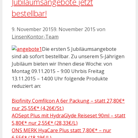
Jubiläumsangebote jetzt
bestellbar!
9. November 2015
9. November 2015
von
LinsenKontor-Team
Die ersten 5 Jubiläumsangebote
sind ab sofort bestellbar. Zu unserem 5-Jährigen
Jubiläum bieten wir Ihnen diese Woche: von
Montag 09.11.2015 – 9:00 Uhrbis Freitag
13.11.2015 – 14:00 Uhr folgende Produkte
reduziert an:
Biofinity Comfilcon A 6er Packung – statt 27,80€*
nur 25,55€* (4,26€/St.)
AOSept Plus mit HydraGlyde Reiseset 90ml – statt
5,80€* nur 2,55€* (28,33€/L)
ONS MERK HyaCare Plus statt 7,80€* – nur
6,55€* (18,19€/L)