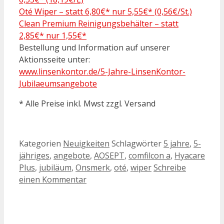
Oté Wiper – statt 6,80€* nur 5,55€* (0,56€/St.)
Clean Premium Reinigungsbehälter – statt
2,85€* nur 1,55€*
Bestellung und Information auf unserer
Aktionsseite unter:
www.linsenkontor.de/5-Jahre-LinsenKontor-
Jubilaeumsangebote
* Alle Preise inkl. Mwst zzgl. Versand
Kategorien
Neuigkeiten
Schlagwörter
5 jahre
,
5-
jähriges
,
angebote
,
AOSEPT
,
comfilcon a
,
Hyacare
Plus
,
jubiläum
,
Onsmerk
,
oté
,
wiper
Schreibe
einen Kommentar