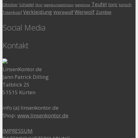
Teufel
toric
Oktober
Schädel
torisch
Shot
tageskontaktlinsen
tageslinse
Verkleidung
Werwolf
Werewolf
Zombie
Totenkopf
Social Media
Kontakt
LinsenKontor.de
Jann Patrick Dilling
Talblick 25
51515 Kürten
info (a) linsenkontor.de
Shop:
www.linsenkontor.de
IMPRESSUM