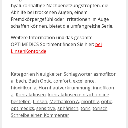
hyaluronhaltige Nachbenetzungstropfen, die
Abhilfe bei trockenen Augen, einem
Fremdkörpergefühl oder Irritationen im Auge
schaffen können, bietet die umfangreiche Serie.
Weitere Information und das gesamte
OPTIMEDICS Sortiment finden Sie hier:
bei
LinsenKontor.de
Kategorien
Neuigkeiten
Schlagwörter
asmofilcon
a
,
bach
,
Bach Optic
,
comfort
,
excellence
,
hioxifilcon a
,
Hornhautverkrümmung
,
innofilcon
a
,
Kontaktlinsen
,
kontaktlinsen einfach online
bestellen
,
Linsen
,
Methafilcon A
,
monthly
,
optic
,
optimedics
,
sensitive
,
sphärisch
,
toric
,
torisch
Schreibe einen Kommentar