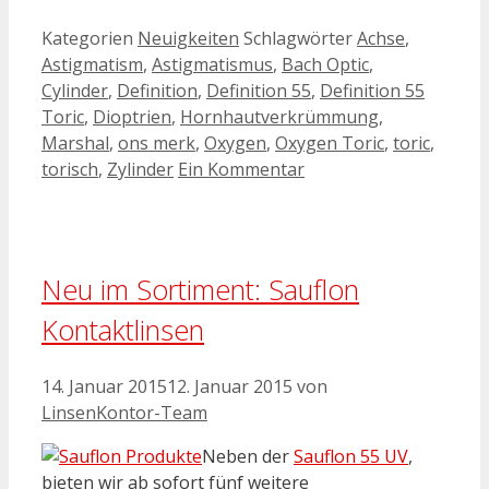
Kategorien
Neuigkeiten
Schlagwörter
Achse
,
Astigmatism
,
Astigmatismus
,
Bach Optic
,
Cylinder
,
Definition
,
Definition 55
,
Definition 55
Toric
,
Dioptrien
,
Hornhautverkrümmung
,
Marshal
,
ons merk
,
Oxygen
,
Oxygen Toric
,
toric
,
torisch
,
Zylinder
Ein Kommentar
Neu im Sortiment: Sauflon
Kontaktlinsen
14. Januar 2015
12. Januar 2015
von
LinsenKontor-Team
Neben der
Sauflon 55 UV
,
bieten wir ab sofort fünf weitere