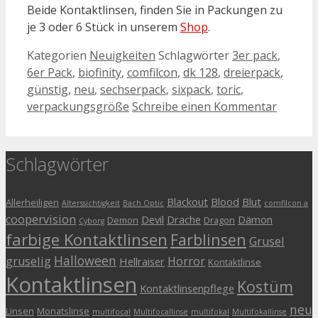
Beide Kontaktlinsen, finden Sie in Packungen zu
je 3 oder 6 Stück in unserem
Shop
.
Kategorien
Neuigkeiten
Schlagwörter
3er pack
,
6er Pack
,
biofinity
,
comfilcon
,
dk 128
,
dreierpack
,
günstig
,
neu
,
sechserpack
,
sixpack
,
toric
,
verpackungsgröße
Schreibe einen Kommentar
Schlagwörter
Blackout
Blood
Blut
Allerheiligen
Alterssichtigkeit
Bach Optic
comfilcon a
coopervision
Devil
Drache
Dämon
Demon
Dragon
Cyborg
farbige Kontaktlinsen
Farblinsen
Grusel
Halloween
gruselig
Horror
Hellraiser
Kontaktlinse
Kontaktlinsen
Kostüm
Kontaktlinsenpflege
neu
Linsen
Monatslinse
multifocal
Multifocallinse
multifokal
Multifokallinse