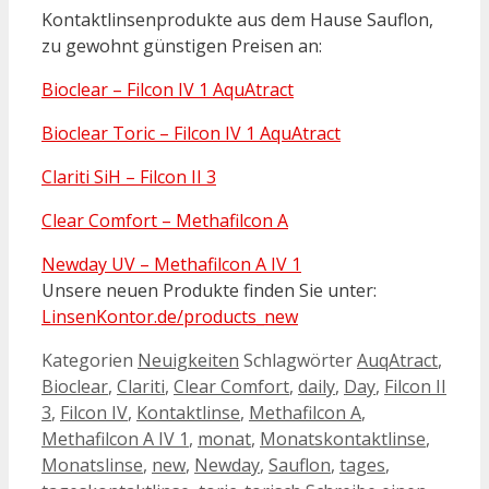
Kontaktlinsenprodukte aus dem Hause Sauflon,
zu gewohnt günstigen Preisen an:
Bioclear – Filcon IV 1 AquAtract
Bioclear Toric – Filcon IV 1 AquAtract
Clariti SiH – Filcon II 3
Clear Comfort – Methafilcon A
Newday UV – Methafilcon A IV 1
Unsere neuen Produkte finden Sie unter:
LinsenKontor.de/products_new
Kategorien
Neuigkeiten
Schlagwörter
AuqAtract
,
Bioclear
,
Clariti
,
Clear Comfort
,
daily
,
Day
,
Filcon II
3
,
Filcon IV
,
Kontaktlinse
,
Methafilcon A
,
Methafilcon A IV 1
,
monat
,
Monatskontaktlinse
,
Monatslinse
,
new
,
Newday
,
Sauflon
,
tages
,