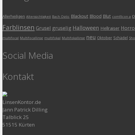
c
Blackout
Blood
Blut
Allerheiligen
Alterssichtigkeit
Bach Optic
comfilcon a
Farblinsen
Halloween
Grusel
gruselig
Horro
Hellraiser
neu
Oktober
Schädel
multifocal
Multifocallinse
multifokal
Multifokallinse
Sho
Social Media
Kontakt
LinsenKontor.de
Jann Patrick Dilling
Talblick 25
51515 Kürten