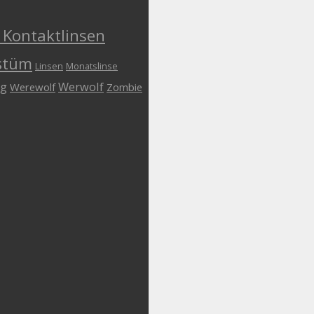
 Kontaktlinsen
stüm
Linsen
Monatslinse
ng
Werwolf
Werewolf
Zombie