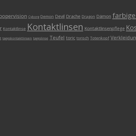
farbige
oopervision
Devil
Drache
Dämon
Demon
Dragon
Cyborg
Kontaktlinsen
Ko
r
Kontaktlinsenpflege
Kontaktlinse
Teufel
Verkleidu
toric
torisch
Totenkopf
t
tageskontaktlinsen
tageslinse