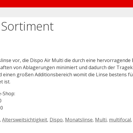
 Sortiment
slinse vor, die Dispo Air Multi die durch eine hervorragend
Anhaften von Ablagerungen minimiert und dadurch der Trage
nd einen großen Additionsbereich womit die Linse bestens fü
 ist.
e-Shop:
0
00
,
Altersweitsichtigkeit
,
Dispo
,
Monatslinse
,
Multi
,
multifocal