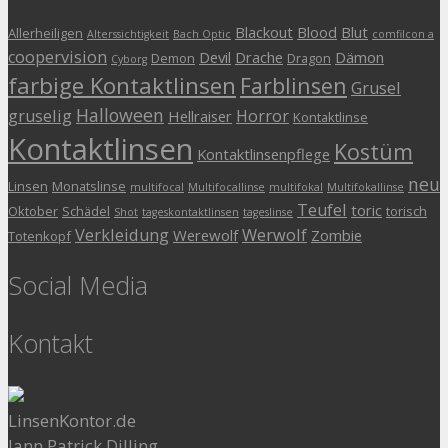
Blackout
Blood
Blut
Allerheiligen
Alterssichtigkeit
Bach Optic
comfilcon a
coopervision
Devil
Drache
Dämon
Demon
Dragon
Cyborg
farbige Kontaktlinsen
Farblinsen
Grusel
Halloween
gruselig
Horror
Hellraiser
Kontaktlinse
Kontaktlinsen
Kostüm
Kontaktlinsenpflege
neu
Linsen
Monatslinse
multifocal
Multifocallinse
multifokal
Multifokallinse
Teufel
toric
Oktober
Schädel
torisch
Shot
tageskontaktlinsen
tageslinse
Verkleidung
Werwolf
Werewolf
Zombie
Totenkopf
Social Media
Kontakt
LinsenKontor.de
Jann Patrick Dilling