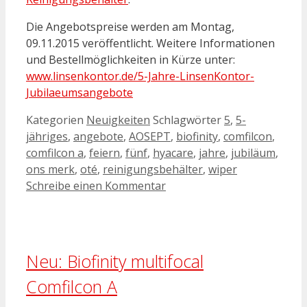
Die Angebotspreise werden am Montag,
09.11.2015 veröffentlicht. Weitere Informationen
und Bestellmöglichkeiten in Kürze unter:
www.linsenkontor.de/5-Jahre-LinsenKontor-
Jubilaeumsangebote
Kategorien
Neuigkeiten
Schlagwörter
5
,
5-
jähriges
,
angebote
,
AOSEPT
,
biofinity
,
comfilcon
,
comfilcon a
,
feiern
,
fünf
,
hyacare
,
jahre
,
jubiläum
,
ons merk
,
oté
,
reinigungsbehälter
,
wiper
Schreibe einen Kommentar
Neu: Biofinity multifocal
Comfilcon A