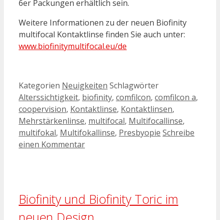
6er Packungen erhältlich sein.
Weitere Informationen zu der neuen Biofinity
multifocal Kontaktlinse finden Sie auch unter:
www.biofinitymultifocal.eu/de
Kategorien
Neuigkeiten
Schlagwörter
Alterssichtigkeit
,
biofinity
,
comfilcon
,
comfilcon a
,
coopervision
,
Kontaktlinse
,
Kontaktlinsen
,
Mehrstärkenlinse
,
multifocal
,
Multifocallinse
,
multifokal
,
Multifokallinse
,
Presbyopie
Schreibe
einen Kommentar
Biofinity und Biofinity Toric im
neuen Design