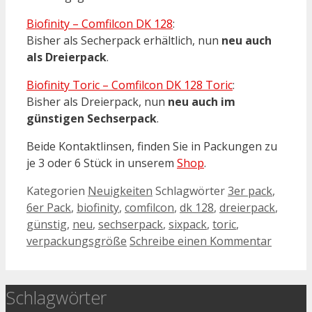
Biofinity – Comfilcon DK 128
:
Bisher als Secherpack erhältlich, nun
neu auch
als Dreierpack
.
Biofinity Toric – Comfilcon DK 128 Toric
:
Bisher als Dreierpack, nun
neu auch im
günstigen Sechserpack
.
Beide Kontaktlinsen, finden Sie in Packungen zu
je 3 oder 6 Stück in unserem
Shop
.
Kategorien
Neuigkeiten
Schlagwörter
3er pack
,
6er Pack
,
biofinity
,
comfilcon
,
dk 128
,
dreierpack
,
günstig
,
neu
,
sechserpack
,
sixpack
,
toric
,
verpackungsgröße
Schreibe einen Kommentar
Schlagwörter