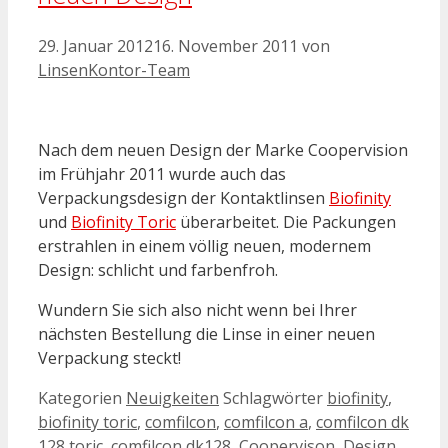
29. Januar 2012
16. November 2011
von
LinsenKontor-Team
Nach dem neuen Design der Marke Coopervision
im Frühjahr 2011 wurde auch das
Verpackungsdesign der Kontaktlinsen
Biofinity
und
Biofinity Toric
überarbeitet. Die Packungen
erstrahlen in einem völlig neuen, modernem
Design: schlicht und farbenfroh.
Wundern Sie sich also nicht wenn bei Ihrer
nächsten Bestellung die Linse in einer neuen
Verpackung steckt!
Kategorien
Neuigkeiten
Schlagwörter
biofinity
,
biofinity toric
,
comfilcon
,
comfilcon a
,
comfilcon dk
128 toric
,
comfilcon dk128
,
Coopervison
,
Design
,