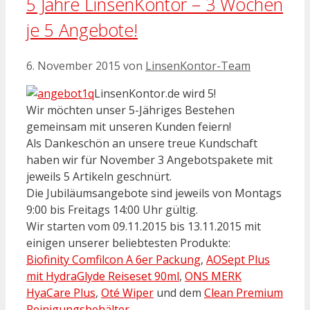
5 Jahre LinsenKontor – 3 Wochen
je 5 Angebote!
6. November 2015
von
LinsenKontor-Team
LinsenKontor.de wird 5!
Wir möchten unser 5-Jähriges Bestehen
gemeinsam mit unseren Kunden feiern!
Als Dankeschön an unsere treue Kundschaft
haben wir für November 3 Angebotspakete mit
jeweils 5 Artikeln geschnürt.
Die Jubiläumsangebote sind jeweils von Montags
9:00 bis Freitags 14:00 Uhr gültig.
Wir starten vom 09.11.2015 bis 13.11.2015 mit
einigen unserer beliebtesten Produkte:
Biofinity Comfilcon A 6er Packung
,
AOSept Plus
mit HydraGlyde Reiseset 90ml
,
ONS MERK
HyaCare Plus
,
Oté Wiper
und dem
Clean Premium
Reinigungsbehälter
.